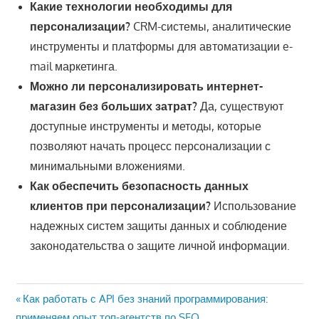
Какие технологии необходимы для
персонализации?
CRM-системы, аналитические
инструменты и платформы для автоматизации e-
mail маркетинга.
Можно ли персонализировать интернет-
магазин без больших затрат?
Да, существуют
доступные инструменты и методы, которые
позволяют начать процесс персонализации с
минимальными вложениями.
Как обеспечить безопасность данных
клиентов при персонализации?
Использование
надежных систем защиты данных и соблюдение
законодательства о защите личной информации.
Навигация
Предыдущая
Как работать с API без знаний программирования:
запись:
применяем опыт топ-агентств по SEO