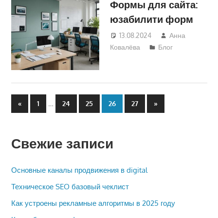
Формы для сайта:
юзабилити форм
13.08.2024
Анна
Ковалёва
Блог
Пагинация
Предыдущие
…
Следующие
«
1
24
25
26
27
»
записи
записи
записей
Свежие записи
Основные каналы продвижения в digital
Техническое SEO базовый чеклист
Как устроены рекламные алгоритмы в 2025 году