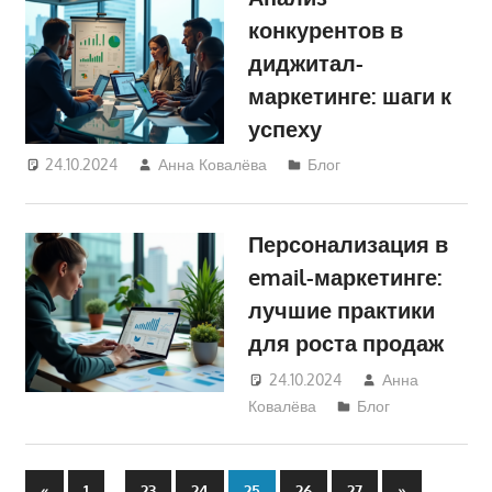
конкурентов в
диджитал-
маркетинге: шаги к
успеху
24.10.2024
Анна Ковалёва
Блог
Персонализация в
email-маркетинге:
лучшие практики
для роста продаж
24.10.2024
Анна
Ковалёва
Блог
Пагинация
Предыдущие
…
Следующие
«
1
23
24
25
26
27
»