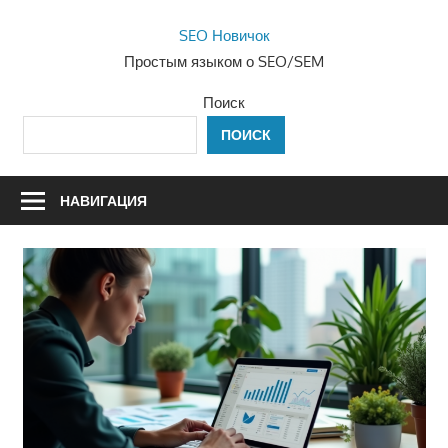
Перейти
SEO Новичок
к
Простым языком о SEO/SEM
содержимому
Поиск
ПОИСК
НАВИГАЦИЯ