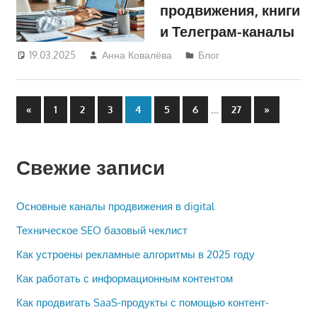
продвижения, книги
и Телеграм-каналы
19.03.2025
Анна Ковалёва
Блог
Пагинация
Предыдущие
…
Следующи
«
1
2
3
4
5
6
27
»
записи
записи
записей
Свежие записи
Основные каналы продвижения в digital
Техническое SEO базовый чеклист
Как устроены рекламные алгоритмы в 2025 году
Как работать с информационным контентом
Как продвигать SaaS-продукты с помощью контент-