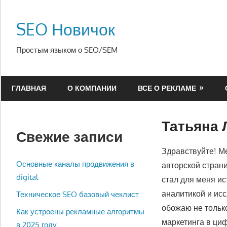
Перейти
к
SEO Новичок
содержимому
Простым языком о SEO/SEM
ГЛАВНАЯ
О КОМПАНИИ
ВСЕ О РЕКЛАМЕ
Татьяна 
Свежие записи
Здравствуйте! Ме
Основные каналы продвижения в
авторской стран
digital
стал для меня ис
аналитикой и ис
Техническое SEO базовый чеклист
обожаю не только
Как устроены рекламные алгоритмы
маркетинга в ци
в 2025 году