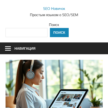
Перейти
SEO Новичок
к
Простым языком о SEO/SEM
содержимому
Поиск
ПОИСК
НАВИГАЦИЯ