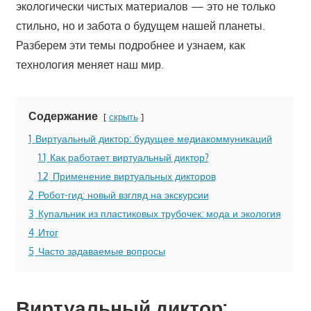
экологически чистых материалов — это не только
стильно, но и забота о будущем нашей планеты.
Разберем эти темы подробнее и узнаем, как
технология меняет наш мир.
Содержание
скрыть
1
Виртуальный диктор: будущее медиакоммуникаций
1.1
Как работает виртуальный диктор?
1.2
Применение виртуальных дикторов
2
Робот-гид: новый взгляд на экскурсии
3
Купальник из пластиковых трубочек: мода и экология
4
Итог
5
Часто задаваемые вопросы
Виртуальный диктор: