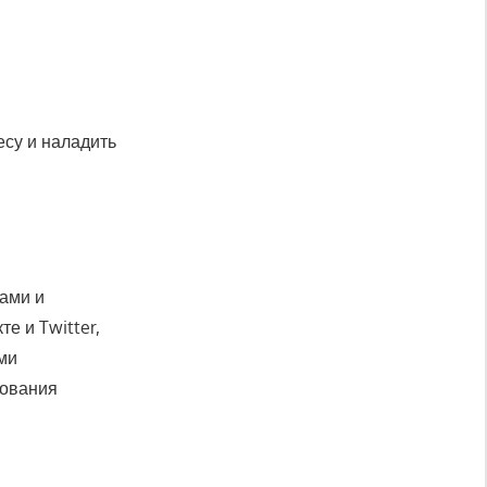
есу и наладить
ами и
е и Twitter,
ми
зования