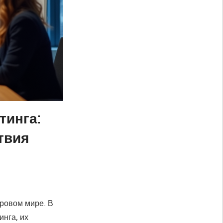
тинга:
твия
ровом мире. В
инга, их