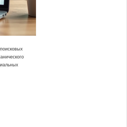
 поисковых
ганического
нциальных