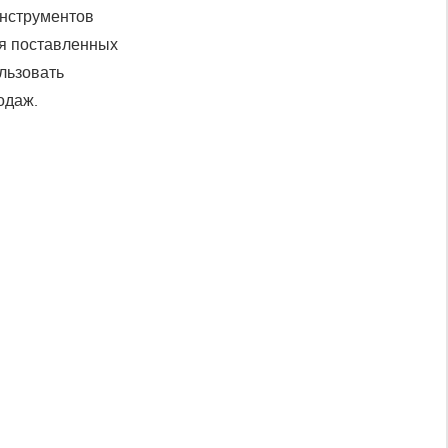
инструментов
ия поставленных
льзовать
одаж.