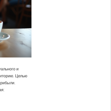
уального и
диторию. Целью
прибыли.
ая: