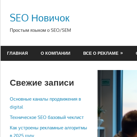
Перейти
к
SEO Новичок
содержимому
Простым языком о SEO/SEM
ГЛАВНАЯ
О КОМПАНИИ
ВСЕ О РЕКЛАМЕ
Свежие записи
Основные каналы продвижения в
digital
Техническое SEO базовый чеклист
Как устроены рекламные алгоритмы
в 2025 году