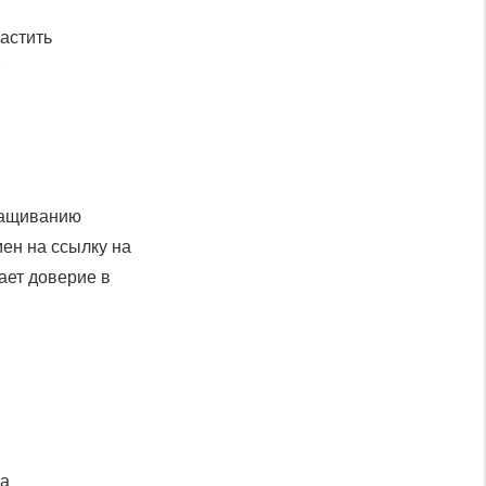
астить
т
аращиванию
мен на ссылку на
ает доверие в
а.