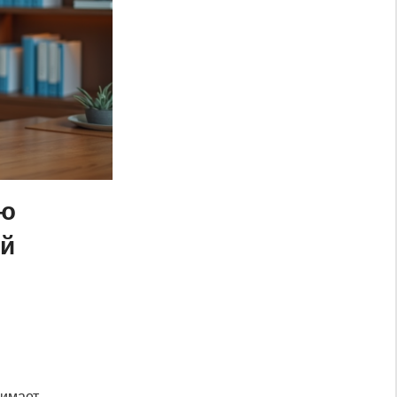
ую
ой
имает,