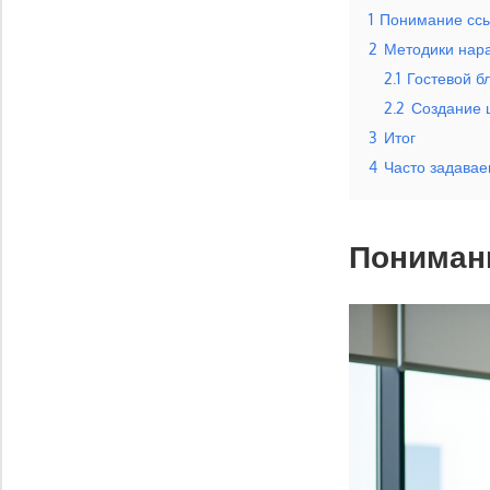
1
Понимание сс
2
Методики нар
2.1
Гостевой бл
2.2
Создание 
3
Итог
4
Часто задава
Пониман