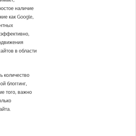
ростое наличие
ие как Google,
антных
и эффективно,
родвижения
сайтов в области
ь количество
ой блоггинг,
ме того, важно
олько
айта.