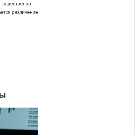
т существенно
ается различение
сы