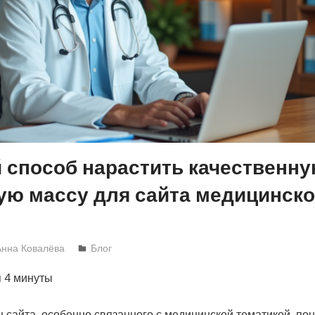
способ нарастить качественн
ю массу для сайта медицинск
и
Анна Ковалёва
Блог
я
4 минуты
 сайта, особенно связанного с медицинской тематикой, пон