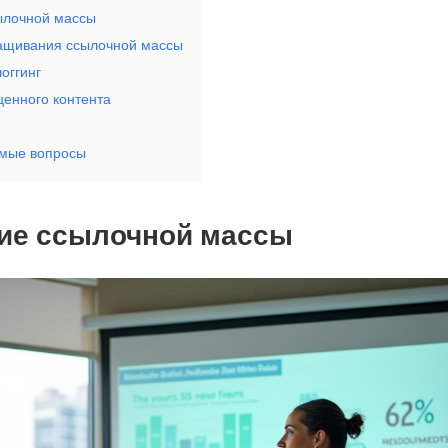
ылочной массы
ащивания ссылочной массы
оггинг
ценного контента
емые вопросы
ие ссылочной массы