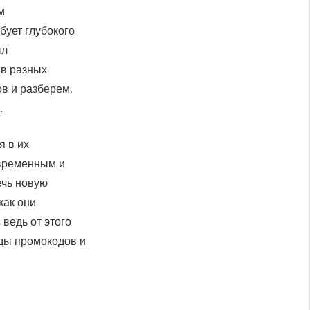
м
бует глубокого
ыл
 в разных
ов и разберем,
.
я в их
 временным и
ечь новую
как они
ведь от этого
иды промокодов и