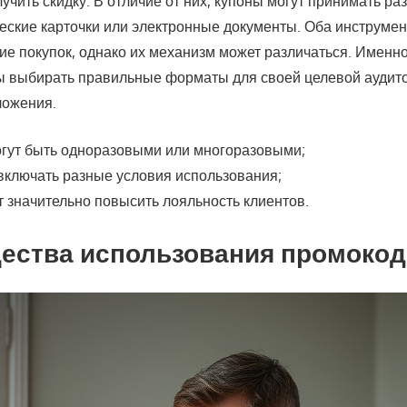
лучить скидку. В отличие от них, купоны могут принимать р
еские карточки или электронные документы. Оба инструме
ие покупок, однако их механизм может различаться. Именн
 выбирать правильные форматы для своей целевой аудит
ложения.
гут быть одноразовыми или многоразовыми;
включать разные условия использования;
т значительно повысить лояльность клиентов.
ества использования промоко