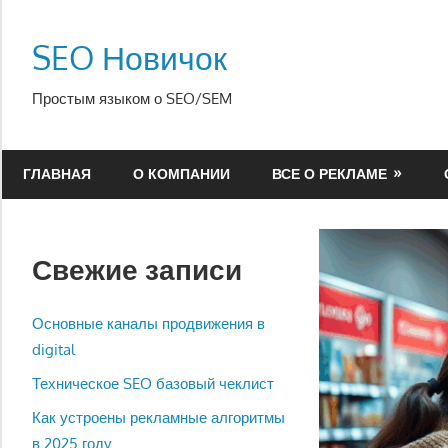
Перейти
к
SEO Новичок
содержимому
Простым языком о SEO/SEM
ГЛАВНАЯ
О КОМПАНИИ
ВСЕ О РЕКЛАМЕ
Свежие записи
Основные каналы продвижения в
digital
Техническое SEO базовый чеклист
Как устроены рекламные алгоритмы
в 2025 году