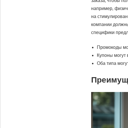
заказа, чтобы по
например, физич
на стимулирован
компании должны
специфики пред
Промокоды мо
Купоны могут 
Оба типа могу
Преимущ