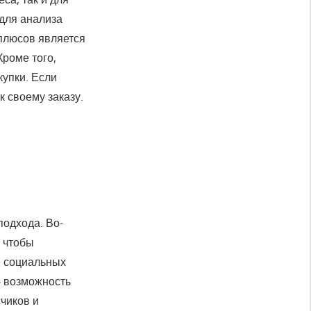
 для анализа
плюсов является
роме того,
упки. Если
к своему заказу.
подхода. Во-
 чтобы
е социальных
ю возможность
чиков и