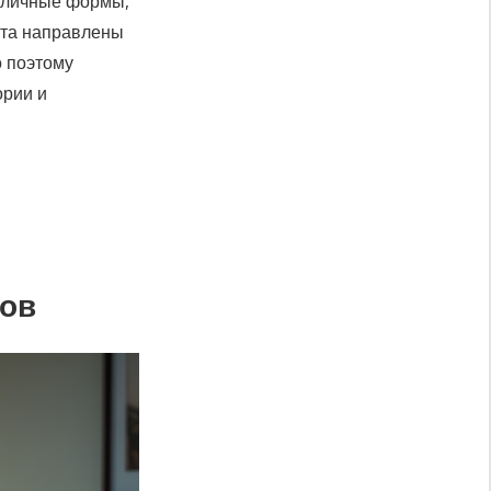
азличные формы,
нта направлены
о поэтому
ории и
дов