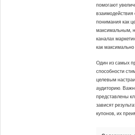
помогают увелич
взаимодействия 
понимания как ц
максимальным, н
каналах маркетин
как максимально
Один из самых п
способности сти
целевым настраи
аудиторию. Важно
представлены кл
зависят результ
купонов, их преи