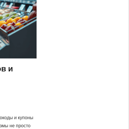
в и
окоды и купоны
змы не просто