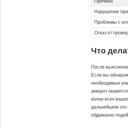
Причина
Нарушение при
Проблемы с оп
Отказ от прове
Что дела
После выяснения
Если вы обнаруж
необходимые изм
аккаунт окажетс
копии всех ваши
дальнейшем это 
обдуманно подойт