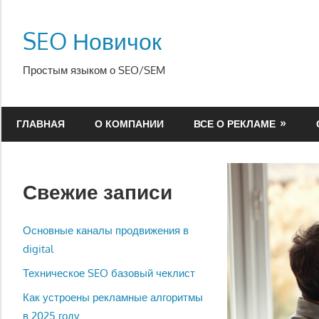
Перейти
к
SEO Новичок
содержимому
Простым языком о SEO/SEM
ГЛАВНАЯ
О КОМПАНИИ
ВСЕ О РЕКЛАМЕ
Свежие записи
Основные каналы продвижения в
digital
Техническое SEO базовый чеклист
Как устроены рекламные алгоритмы
в 2025 году