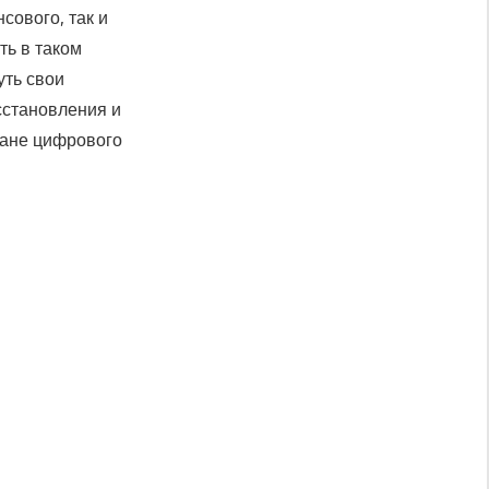
сового, так и
ть в таком
уть свои
сстановления и
еане цифрового