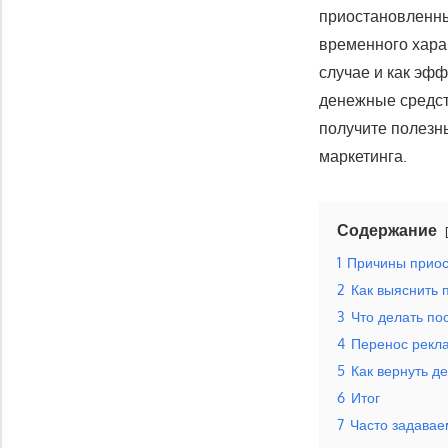
приостановленны
временного харак
случае и как эфф
денежные средст
получите полезн
маркетинга.
Содержание
1
Причины приос
2
Как выяснить 
3
Что делать по
4
Перенос рекла
5
Как вернуть д
6
Итог
7
Часто задава