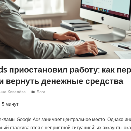
ds приостановил работу: как пе
и вернуть денежные средства
нна Ковалёва
Блог
я
5 минут
екламы Google Ads занимает центральное место. Однако ин
ний сталкиваются с неприятной ситуацией: их аккаунты ок