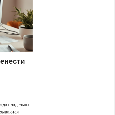
ренести
огда владельцы
азываются