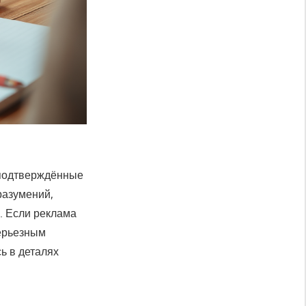
подтверждённые
разумений,
. Если реклама
серьезным
ь в деталях