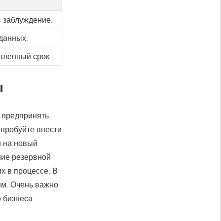
 заблуждение.
данных.
вленный срок.
ы
 предпринять.
опробуйте внести
й на новый
ние резервной
х в процессе. В
ям. Очень важно
 бизнеса.