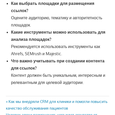
Как выбрать площадки для размещения
ссылок?
Оцените аудиторию, тематику и авторитетность
площадок.
Какие инструменты можно использовать для
анализа площадок?
Рекомендуется использовать инструменты как
Ahrefs, SEMrush и Majestic.
Что важно учитывать при создании контента
для ссылок?
Контент должен быть уникальным, интересным и
релевантным для целевой аудитории.
Навигация
Предыдущая
Как мы внедряли CRM для клиники и помогли повысить
запись:
качество обслуживания пациентов
по
Следующая
Человек эпохи размещения: чего ждет агентство от