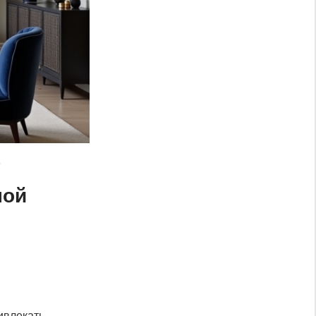
?
ной
ивлекать