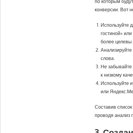
по которым буду
конверсии. Вот 
Используйте д
гостиной» или
более целевы
Анализируйте
слова.
Не забывайте 
к низкому кач
Используйте и
или Яндекс.Ме
Составив список
проводя анализ 
3. Созда