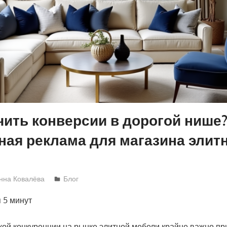
чить конверсии в дорогой нише
ная реклама для магазина элит
нна Ковалёва
Блог
я
5 минут
кой конкуренции на рынке элитной мебели крайне важно пр