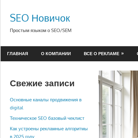
Перейти
к
SEO Новичок
содержимому
Простым языком о SEO/SEM
ГЛАВНАЯ
О КОМПАНИИ
ВСЕ О РЕКЛАМЕ
Свежие записи
Основные каналы продвижения в
digital
Техническое SEO базовый чеклист
Как устроены рекламные алгоритмы
в 2025 году