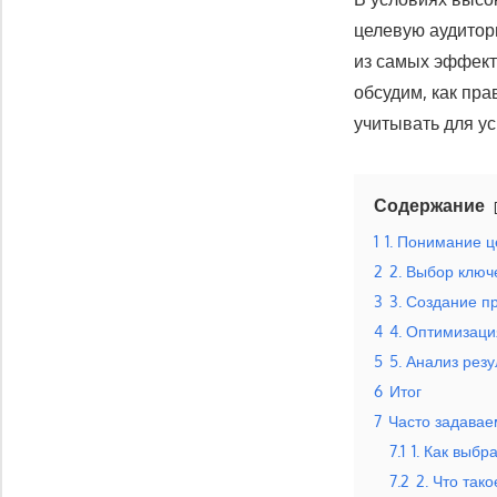
целевую аудитор
из самых эффект
обсудим, как пра
учитывать для у
Содержание
1
1. Понимание 
2
2. Выбор ключ
3
3. Создание 
4
4. Оптимизаци
5
5. Анализ рез
6
Итог
7
Часто задава
7.1
1. Как выб
7.2
2. Что так