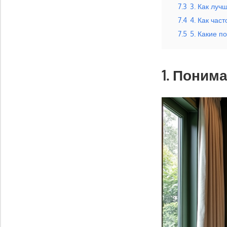
7.3
3. Как луч
7.4
4. Как час
7.5
5. Какие п
1. Поним