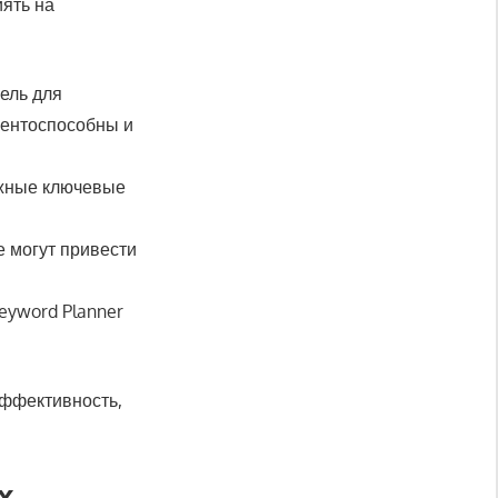
ять на
ель для
рентоспособны и
ежные ключевые
е могут привести
eyword Planner
эффективность,
х