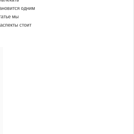
тановится одним
татье мы
 аспекты стоит