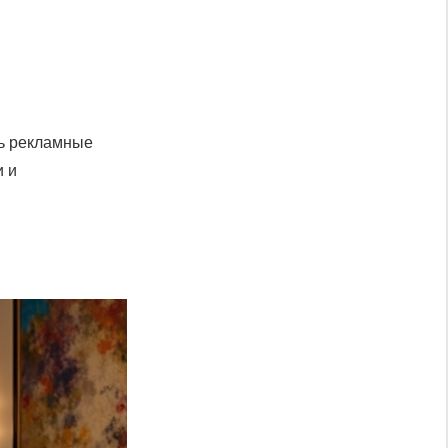
ть рекламные
и и