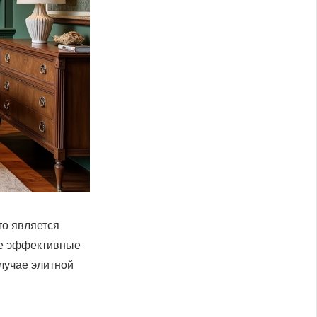
то является
ее эффективные
лучае элитной