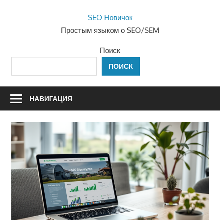
Перейти
SEO Новичок
к
Простым языком о SEO/SEM
содержимому
Поиск
ПОИСК
НАВИГАЦИЯ