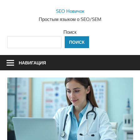
Перейти
SEO Новичок
к
Простым языком о SEO/SEM
содержимому
Поиск
ПОИСК
НАВИГАЦИЯ