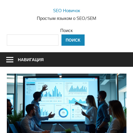
Перейти
SEO Новичок
к
Простым языком о SEO/SEM
содержимому
Поиск
ПОИСК
НАВИГАЦИЯ