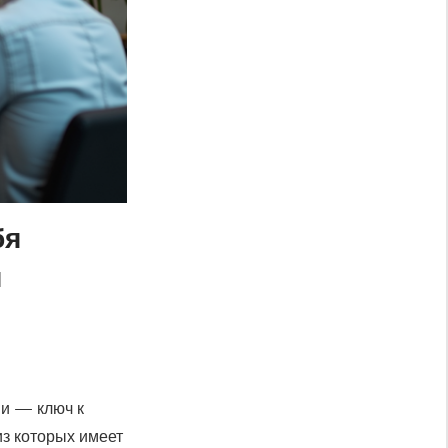
бя
я
ии — ключ к
из которых имеет