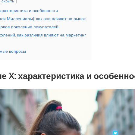
скрыть
арактеристика и особенности
или Миллениалы): как они влияют на рынок
новое поколение покупателей
олений: как различия влияют на маркетинг
емые вопросы
е X: характеристика и особенно