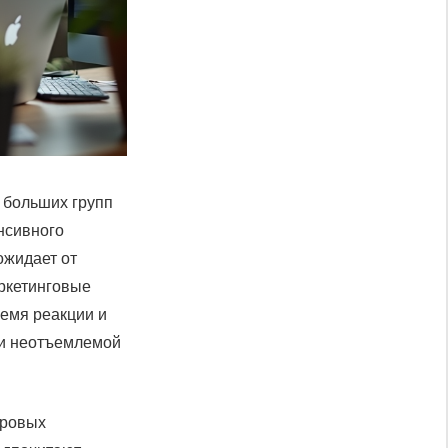
 больших групп
енсивного
ожидает от
аркетинговые
ремя реакции и
ли неотъемлемой
фровых