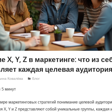
 X, Y, Z в маркетинге: что из се
ляет каждая целевая аудитори
Анна Ковалёва
Блог
я
5 минут
ире маркетинговых стратегий понимание целевой аудитор
я X, Y и Z представляют собой уникальные группы, каждая 