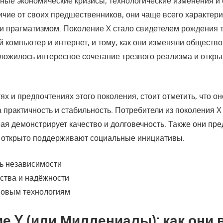
ные экономические кризисы, технологические изменения и
ичие от своих предшественников, они чаще всего характер
и прагматизмом. Поколение X стало свидетелем рождения т
 компьютер и интернет, и тому, как они изменяли общество.
сложилось интересное сочетание трезвого реализма и откры
ях и предпочтениях этого поколения, стоит отметить, что он
 практичность и стабильность. Потребители из поколения X
рая демонстрирует качество и долговечность. Также они пр
 открыто поддерживают социальные инициативы.
ь независимости
ства и надёжности
новым технологиям
е Y (или Миллениалы): как они