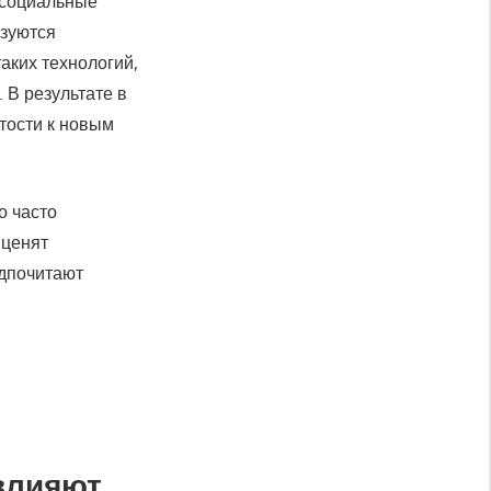
 социальные
изуются
аких технологий,
 В результате в
тости к новым
о часто
 ценят
едпочитают
 влияют