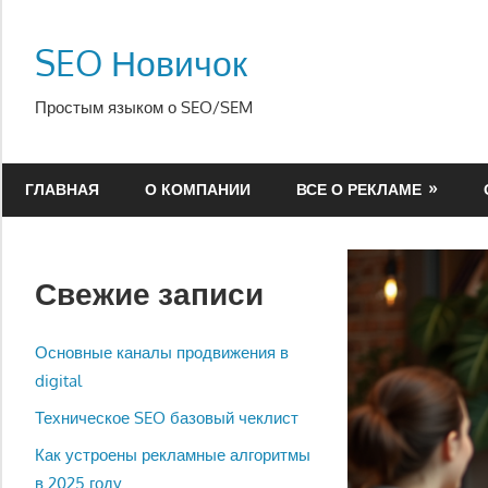
Перейти
к
SEO Новичок
содержимому
Простым языком о SEO/SEM
ГЛАВНАЯ
О КОМПАНИИ
ВСЕ О РЕКЛАМЕ
Свежие записи
Основные каналы продвижения в
digital
Техническое SEO базовый чеклист
Как устроены рекламные алгоритмы
в 2025 году