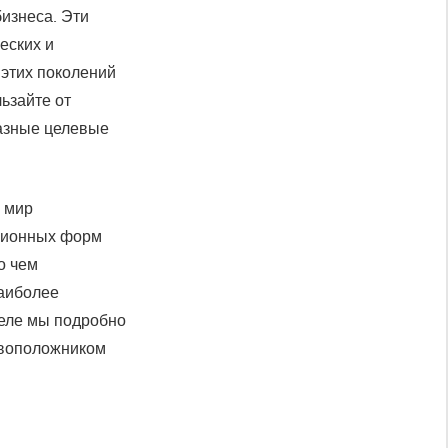
изнеса. Эти
еских и
 этих поколений
льзайте от
разные целевые
 мир
иционных форм
о чем
наиболее
деле мы подробно
овоположником