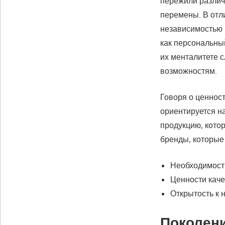
пережили различ
перемены. В отл
независимостью 
как персональный
их менталитете 
возможностям.
Говоря о ценност
ориентируется на
продукцию, кото
бренды, которые
Необходимост
Ценности каче
Открытость к 
Поколени