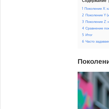
Содержание
1
Поколение X: х
2
Поколение Y (
3
Поколение Z: 
4
Сравнение пок
5
Итог
6
Часто задава
Поколени