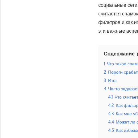
социальные сети
считается спамо
фильтров и как 
эти важные аспе
Содержание
1
Что такое спам
2
Пороги сраба
3
Итог
4
Часто задава
4.1
Что считае
4.2
Как фильт
4.3
Как мне у
4.4
Может ли 
4.5
Как избеж