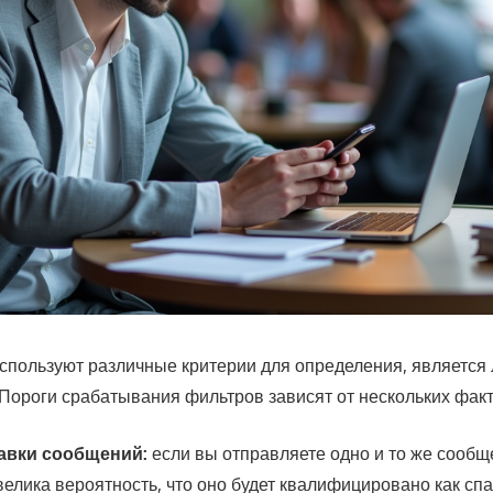
спользуют различные критерии для определения, является
Пороги срабатывания фильтров зависят от нескольких факт
авки сообщений:
если вы отправляете одно и то же сооб
велика вероятность, что оно будет квалифицировано как спа