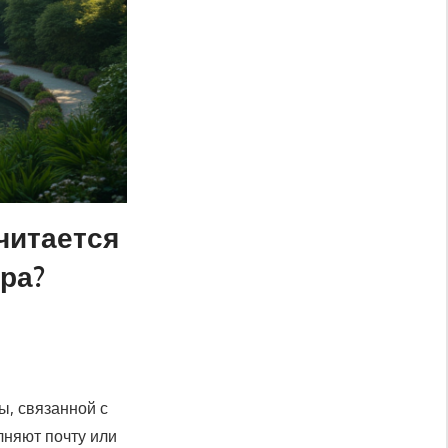
читается
ра?
ы, связанной с
лняют почту или