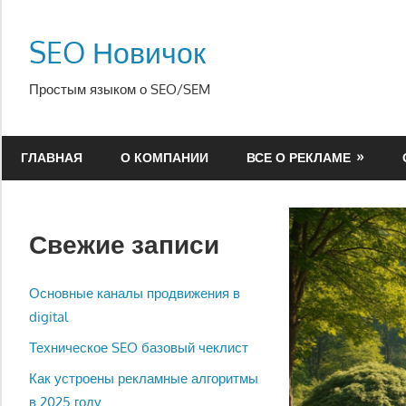
Перейти
к
SEO Новичок
содержимому
Простым языком о SEO/SEM
ГЛАВНАЯ
О КОМПАНИИ
ВСЕ О РЕКЛАМЕ
Свежие записи
Основные каналы продвижения в
digital
Техническое SEO базовый чеклист
Как устроены рекламные алгоритмы
в 2025 году