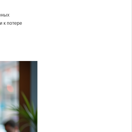
ивных
и к потере