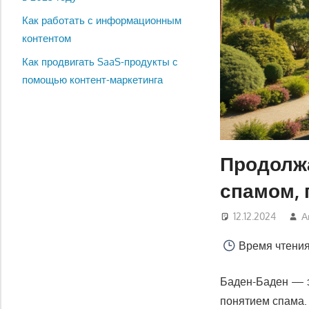
Как работать с информационным
контентом
Как продвигать SaaS-продукты с
помощью контент-маркетинга
Продолжа
спамом, 
12.12.2024
А
Время чтени
Баден-Баден — эт
понятием спама.