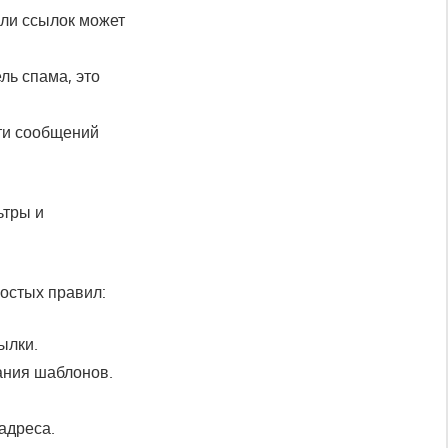
ли ссылок может
ль спама, это
ти сообщений
ьтры и
остых правил:
ылки.
ания шаблонов.
адреса.