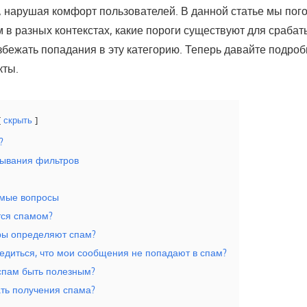
, нарушая комфорт пользователей. В данной статье мы пого
м в разных контекстах, какие пороги существуют для сраба
избежать попадания в эту категорию. Теперь давайте подро
кты.
скрыть
?
тывания фильтров
емые вопросы
тся спамом?
ры определяют спам?
бедиться, что мои сообщения не попадают в спам?
спам быть полезным?
ать получения спама?