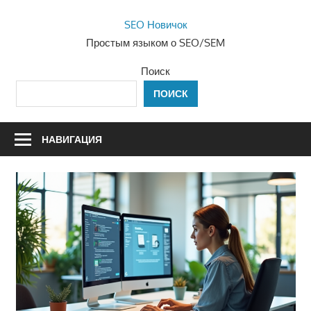
Перейти
SEO Новичок
к
Простым языком о SEO/SEM
содержимому
Поиск
ПОИСК
НАВИГАЦИЯ