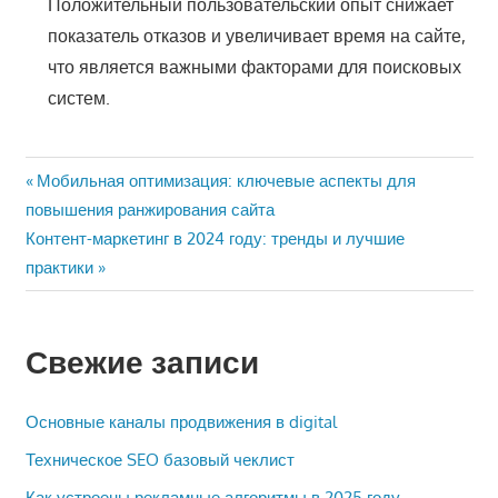
Положительный пользовательский опыт снижает
показатель отказов и увеличивает время на сайте,
что является важными факторами для поисковых
систем.
Навигация
Предыдущая
Мобильная оптимизация: ключевые аспекты для
запись:
повышения ранжирования сайта
по
Следующая
Контент-маркетинг в 2024 году: тренды и лучшие
записям
запись:
практики
Свежие записи
Основные каналы продвижения в digital
Техническое SEO базовый чеклист
Как устроены рекламные алгоритмы в 2025 году