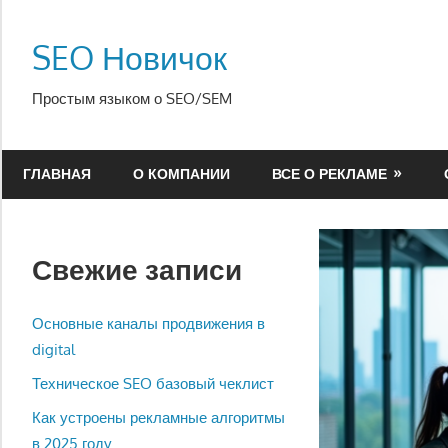
Перейти
к
SEO Новичок
содержимому
Простым языком о SEO/SEM
ГЛАВНАЯ
О КОМПАНИИ
ВСЕ О РЕКЛАМЕ
Свежие записи
Основные каналы продвижения в
digital
Техническое SEO базовый чеклист
Как устроены рекламные алгоритмы
в 2025 году