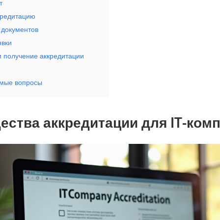
т
кредитацию
 документов
явки
и получение аккредитации
емые вопросы
ства аккредитации для IT-ком