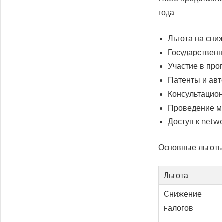
года:
Льгота на сни
Государственн
Участие в пр
Патенты и авт
Консультацио
Проведение ма
Доступ к netw
Основные льготы
Льгота
Снижение
налогов