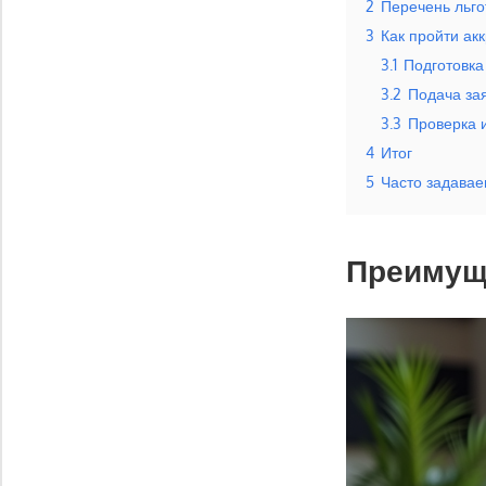
2
Перечень льго
3
Как пройти ак
3.1
Подготовка
3.2
Подача за
3.3
Проверка 
4
Итог
5
Часто задава
Преимуще