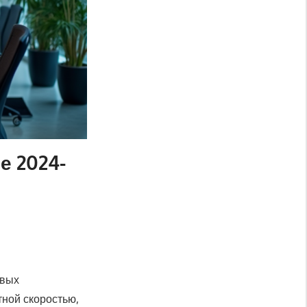
е 2024-
овых
тной скоростью,