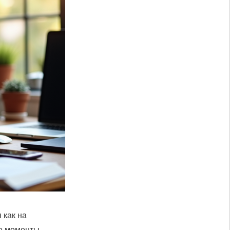
 как на
е моменты,