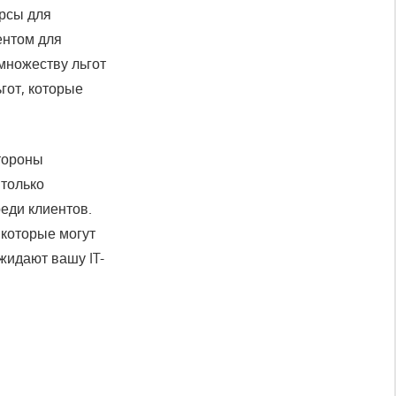
урсы для
ентом для
множеству льгот
гот, которые
тороны
 только
еди клиентов.
 которые могут
жидают вашу IT-