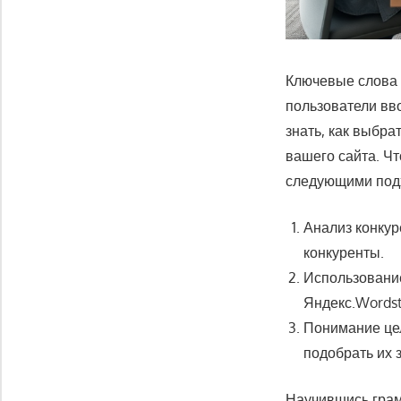
Ключевые слова 
пользователи вво
знать, как выбра
вашего сайта. Ч
следующими под
Анализ конкур
конкуренты.
Использование
Яндекс.Wordst
Понимание цел
подобрать их 
Научившись грам