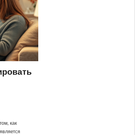
ировать
том, как
 является