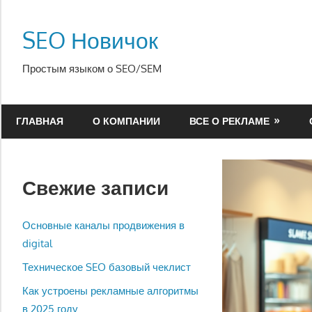
Перейти
к
SEO Новичок
содержимому
Простым языком о SEO/SEM
ГЛАВНАЯ
О КОМПАНИИ
ВСЕ О РЕКЛАМЕ
Свежие записи
Основные каналы продвижения в
digital
Техническое SEO базовый чеклист
Как устроены рекламные алгоритмы
в 2025 году