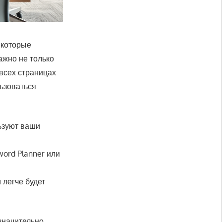
 которые
ажно не только
 всех страницах
ьзоваться
ьзуют ваши
ord Planner или
 легче будет
значительно