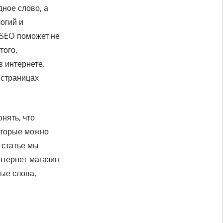
ное слово, а
огий и
 SEO поможет не
того,
в интернете.
 страницах
нять, что
которые можно
 статье мы
нтернет-магазин
вые слова,