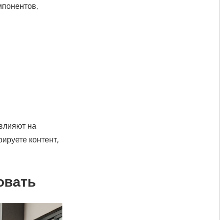
мпонентов,
 влияют на
рируете контент,
овать