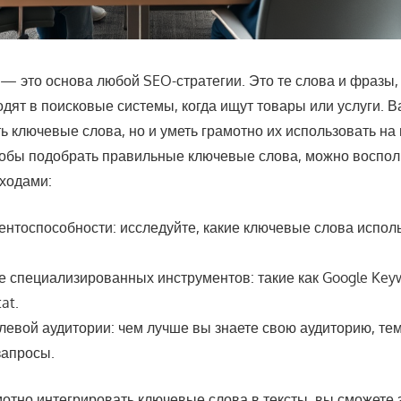
— это основа любой SEO-стратегии. Это те слова и фразы,
дят в поисковые системы, когда ищут товары или услуги. В
ть ключевые слова, но и уметь грамотно их использовать на
тобы подобрать правильные ключевые слова, можно воспол
ходами:
ентоспособности: исследуйте, какие ключевые слова испол
 специализированных инструментов: такие как Google Keyw
at.
евой аудитории: чем лучше вы знаете свою аудиторию, тем
запросы.
отно интегрировать ключевые слова в тексты, вы сможете 