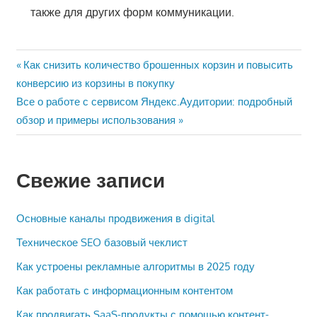
также для других форм коммуникации.
Навигация
Предыдущая
Как снизить количество брошенных корзин и повысить
запись:
конверсию из корзины в покупку
по
Следующая
Все о работе с сервисом Яндекс.Аудитории: подробный
записям
запись:
обзор и примеры использования
Свежие записи
Основные каналы продвижения в digital
Техническое SEO базовый чеклист
Как устроены рекламные алгоритмы в 2025 году
Как работать с информационным контентом
Как продвигать SaaS-продукты с помощью контент-