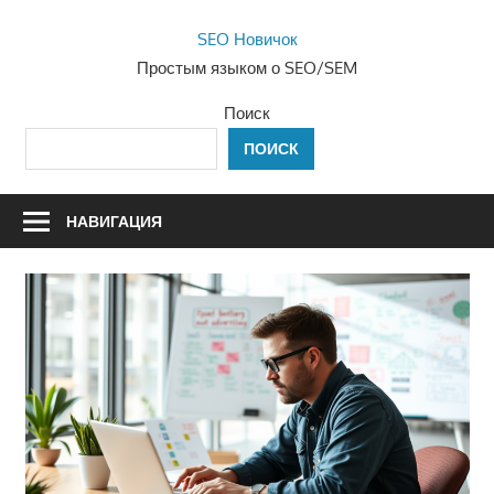
Перейти
SEO Новичок
к
Простым языком о SEO/SEM
содержимому
Поиск
ПОИСК
НАВИГАЦИЯ